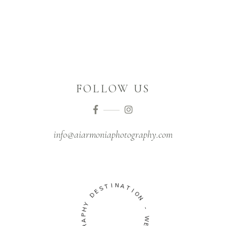
FOLLOW US
info@aiarmoniaphotography.com
I
T
N
S
A
E
T
D
I
O
Y
N
H
P
-
A
R
W