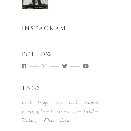
INSTAGRAM
FOLLOW
TAGS
Black
Design
Face
Look
Natural
Photography
Photos
Style
Trend
Wedding
White
Zoom