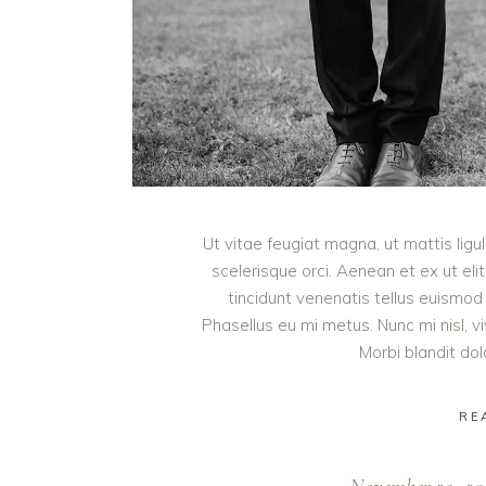
Ut vitae feugiat magna, ut mattis lig
scelerisque orci. Aenean et ex ut eli
tincidunt venenatis tellus euism
Phasellus eu mi metus. Nunc mi nisl, viv
Morbi blandit do
RE