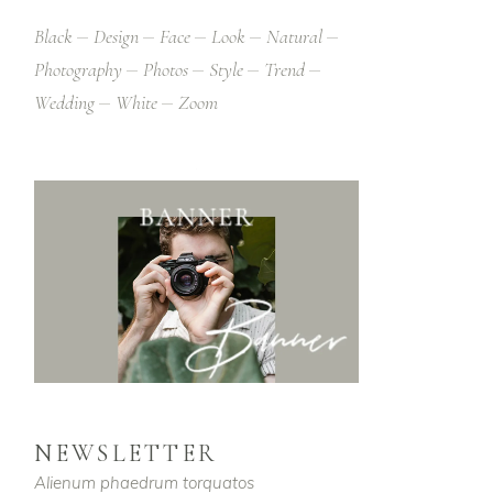
Black
Design
Face
Look
Natural
Photography
Photos
Style
Trend
Wedding
White
Zoom
NEWSLETTER
Alienum phaedrum torquatos