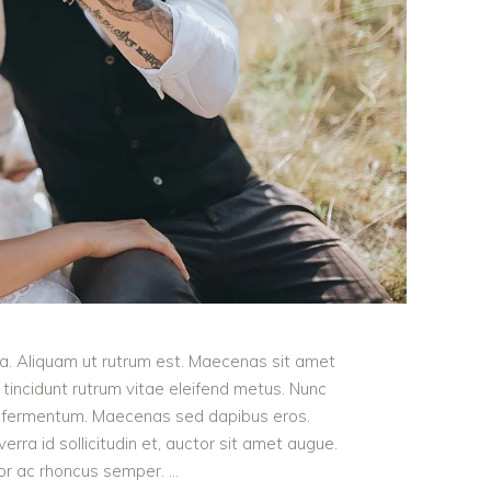
ula. Aliquam ut rutrum est. Maecenas sit amet
t tincidunt rutrum vitae eleifend metus. Nunc
od fermentum. Maecenas sed dapibus eros.
erra id sollicitudin et, auctor sit amet augue.
lor ac rhoncus semper.