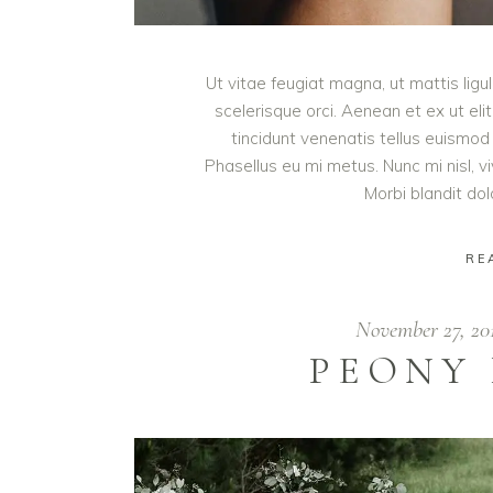
Ut vitae feugiat magna, ut mattis lig
scelerisque orci. Aenean et ex ut eli
tincidunt venenatis tellus euism
Phasellus eu mi metus. Nunc mi nisl, viv
Morbi blandit do
RE
November 27, 20
PEONY