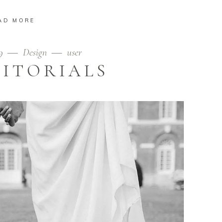
AD MORE
19
Design
user
DITORIALS