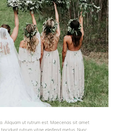
ula. Aliquam ut rutrum est. Maecenas sit amet
t tincidunt rutrum vitae eleifend metus. Nunc