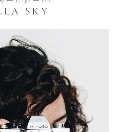
019
Design
user
LLA SKY