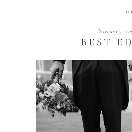
RE
December 7, 20
BEST E