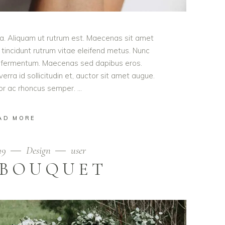
ula. Aliquam ut rutrum est. Maecenas sit amet
t tincidunt rutrum vitae eleifend metus. Nunc
od fermentum. Maecenas sed dapibus eros.
erra id sollicitudin et, auctor sit amet augue.
lor ac rhoncus semper.
AD MORE
19
Design
user
 BOUQUET