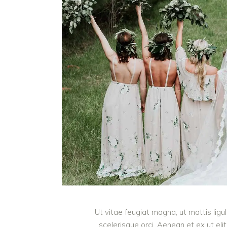
Ut vitae feugiat magna, ut mattis lig
scelerisque orci. Aenean et ex ut eli