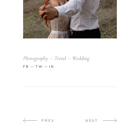
Photography
Trend
Wedding
FB
TW
IN
PREV
NEXT