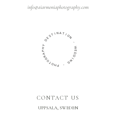
info@aiarmoniaphotography.com
I
T
N
S
A
E
T
D
I
O
Y
N
H
P
-
A
W
R
G
E
O
D
D
T
O
I
H
N
G
P
-
CONTACT US
UPPSALA, SWEDEN
Instagram