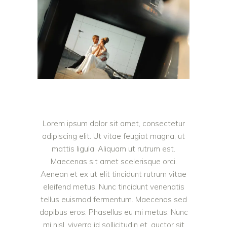
Lorem ipsum dolor sit amet, consectetur
adipiscing elit. Ut vitae feugiat magna, ut
mattis ligula. Aliquam ut rutrum est.
Maecenas sit amet scelerisque orci.
Aenean et ex ut elit tincidunt rutrum vitae
eleifend metus. Nunc tincidunt venenatis
tellus euismod fermentum. Maecenas sed
dapibus eros. Phasellus eu mi metus. Nunc
mi nisl, viverra id sollicitudin et, auctor sit