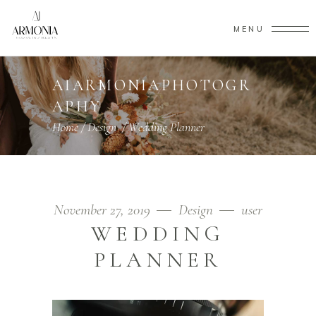
MENU
AIARMONIAPHOTOGR
APHY
Home
/
Design
/
Wedding Planner
November 27, 2019
Design
user
WEDDING
PLANNER