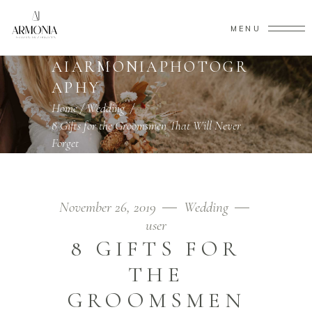
MENU
AIARMONIAPHOTOGR
APHY
Home
/
Wedding
/
8 Gifts for the Groomsmen That Will Never
Forget
November 26, 2019
Wedding
user
8 GIFTS FOR
THE
GROOMSMEN