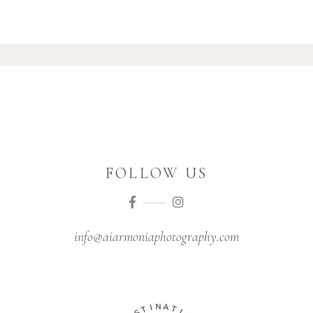
FOLLOW US
info@aiarmoniaphotography.com
T
I
N
S
A
E