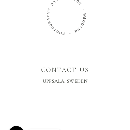
D
T
I
O
Y
H
N
P
A
-
R
W
G
O
E
D
T
D
O
H
I
N
P
G
-
CONTACT US
UPPSALA, SWEDEN
Instagram
Facebook Messenger