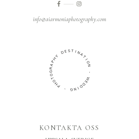
info@aiarmoniaphotography.com
S
T
E
I
D
N
A
Y
T
H
I
P
O
A
N
R
G
-
O
T
W
O
E
H
D
P
D
I
-
N
G
KONTAKTA OSS