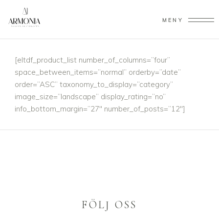
MENY
[eltdf_product_list number_of_columns=”four”
space_between_items=”normal” orderby=”date”
order=”ASC” taxonomy_to_display=”category”
image_size=”landscape” display_rating=”no”
info_bottom_margin=”27″ number_of_posts=”12″]
FÖLJ OSS