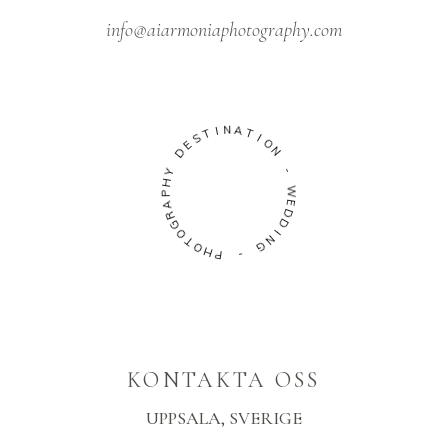
info@aiarmoniaphotography.com
T
S
I
E
N
D
A
T
Y
I
H
O
P
N
A
R
-
G
O
W
T
E
O
D
H
D
P
I
N
-
G
KONTAKTA OSS
UPPSALA, SVERIGE
Instagram