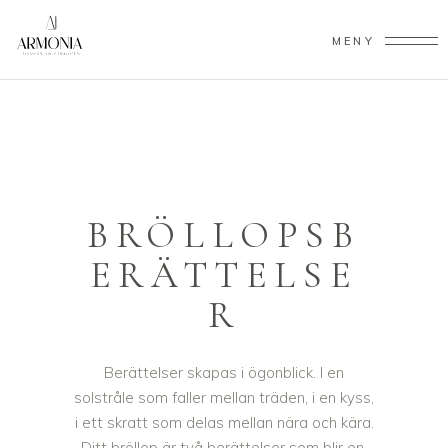
MENY
BRÖLLOPSB
ERÄTTELSE
R
Berättelser skapas i ögonblick. I en
solstråle som faller mellan träden, i en kyss,
i ett skratt som delas mellan nära och kära.
Ditt bröllop är två berättelser som blir en.