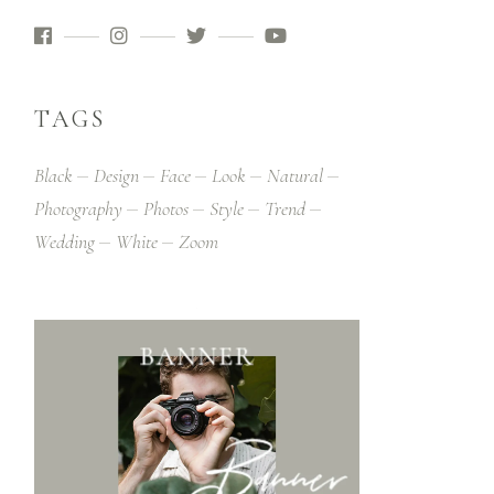
TAGS
Black
Design
Face
Look
Natural
Photography
Photos
Style
Trend
Wedding
White
Zoom