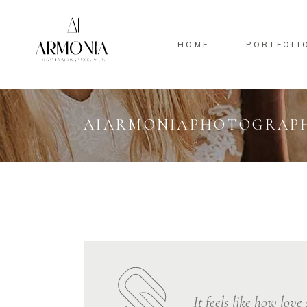
HOME
PORTFOLI
AIARMONIAPHOTOGRAP
It feels like how love