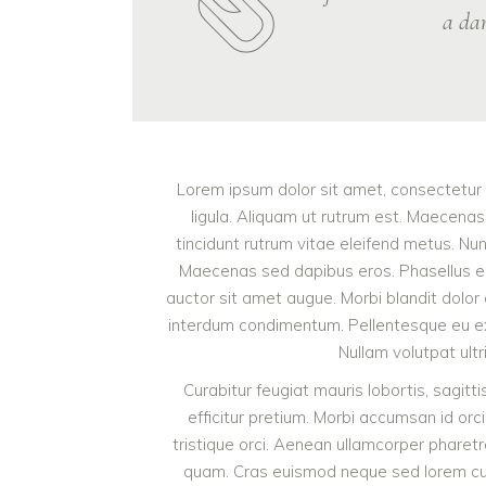
a dar
Lorem ipsum dolor sit amet, consectetur a
ligula. Aliquam ut rutrum est. Maecenas 
tincidunt rutrum vitae eleifend metus. Nu
Maecenas sed dapibus eros. Phasellus eu mi
auctor sit amet augue. Morbi blandit dolor
interdum condimentum. Pellentesque eu ex 
Nullam volutpat ultr
Curabitur feugiat mauris lobortis, sagittis
efficitur pretium. Morbi accumsan id orci
tristique orci. Aenean ullamcorper pharet
quam. Cras euismod neque sed lorem cursu