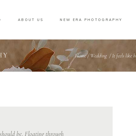
O
ABOUT US
NEW ERA PHOTOGRAPHY
HY
Home
/
Wedding
/
It feels like
 should be. Floating through