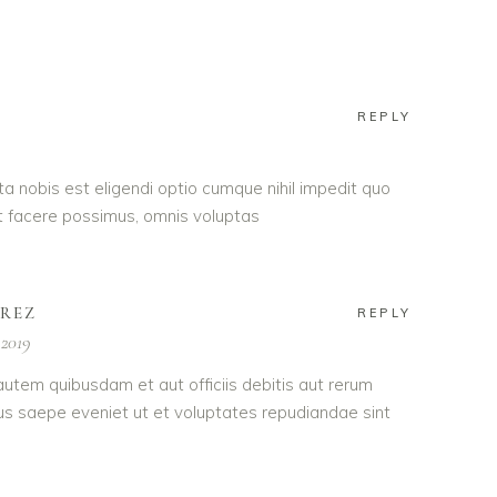
REPLY
a nobis est eligendi optio cumque nihil impedit quo
 facere possimus, omnis voluptas
AREZ
REPLY
 2019
utem quibusdam et aut officiis debitis aut rerum
us saepe eveniet ut et voluptates repudiandae sint