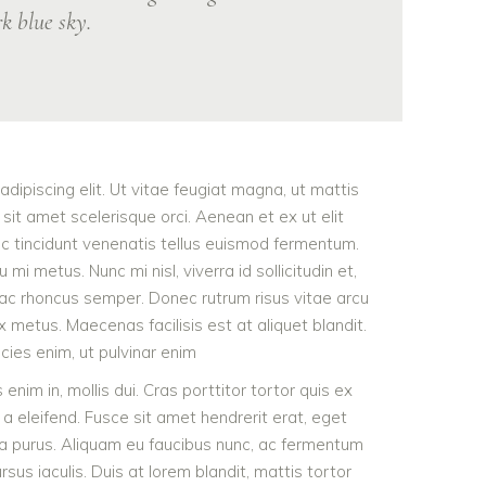
k blue sky.
dipiscing elit. Ut vitae feugiat magna, ut mattis
sit amet scelerisque orci. Aenean et ex ut elit
nc tincidunt venenatis tellus euismod fermentum.
 metus. Nunc mi nisl, viverra id sollicitudin et,
 ac rhoncus semper. Donec rutrum risus vitae arcu
metus. Maecenas facilisis est at aliquet blandit.
icies enim, ut pulvinar enim
 enim in, mollis dui. Cras porttitor tortor quis ex
 a eleifend. Fusce sit amet hendrerit erat, eget
ra purus. Aliquam eu faucibus nunc, ac fermentum
s iaculis. Duis at lorem blandit, mattis tortor